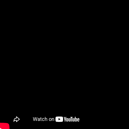
+7 (4722) 324 444
г. Белгород, проспект Славы, 76/9
+7 (4722) 360 404
г. Белгород, ул. Щорса, д. 8
О КЛИНИКЕ
О нас
Лицензия
Вакансии
Отзывы
Подарочные сертификаты
УСЛУГИ
Аппаратная косметология
Инъекционная косметология
Лазерная косметология
Эстетическая косметология
Эстетика тела
Эпиляция
Удаление новообразований кожи
Дерматология
Трихология
Гинекология