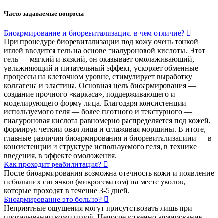
Часто задаваемые вопросы
Биоармирование и биоревитализация, в чем отличие?
При процедуре биоревитализации под кожу очень тонкой
иглой вводится гель на основе гиалуроновой кислоты. Этот
гель — мягкий и вязкий, он оказывает омолаживающий,
увлажняющий и питательный эффект, ускоряет обменные
процессы на клеточном уровне, стимулирует выработку
коллагена и эластина. Основная цель биоармирования —
создание прочного «каркаса», поддерживающего и
моделирующего форму лица. Благодаря консистенции
используемого геля — более плотного и текстурного —
гиалуроновая кислота равномерно распределяется под кожей,
формируя четкий овал лица и сглаживая морщины. В итоге,
главные различия биоармирования и биоревитализациии — в
консистенции и структуре используемого геля, в технике
введения, в эффекте омоложения.
Как проходит реабилитация?
После биоармирования возможна отечность кожи и появление
небольших синячков (микрогематом) на месте уколов,
которые проходят в течение 3-5 дней.
Биоармирование это больно?
Неприятные ощущения могут присутствовать лишь при
прокалывании кожи иглой. Непосредственно армирование –