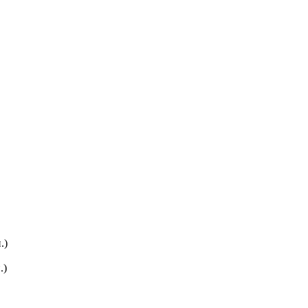
.)
.)