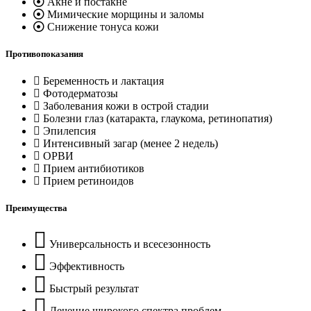
Акне и постакне
Мимические морщины и заломы
Снижение тонуса кожи
Противопоказания
Беременность и лактация
Фотодерматозы
Заболевания кожи в острой стадии
Болезни глаз (катаракта, глаукома, ретинопатия)
Эпилепсия
Интенсивный загар (менее 2 недель)
ОРВИ
Прием антибиотиков
Прием ретиноидов
Преимущества
Универсальность и всесезонность
Эффективность
Быстрый результат
Лечение широкого спектра проблем